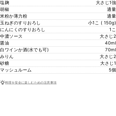
塩麹
大さじ1強
胡椒
適量
米粉か薄力粉
適量
玉ねぎのすりおろし
小1こ ( 150g)
にんにくのすりおろし
1こ
中濃ソース
大さじ2
醤油
40ml
白ワインか酒(水でも可)
70ml
みりん
大さじ2
砂糖
大さじ1
マッシュルーム
5個
料理を安全に楽しむための注意事項