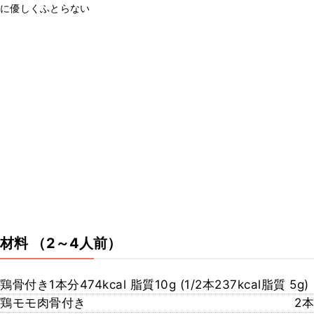
に優しくふとらない
材料
（2～4人前）
鶏骨付き1本分474kcal 脂質10g (1/2本237kcal脂質 5g)
鶏モモ肉骨付き
2本