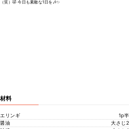
（笑）🤣 今日も素敵な1日を🎶✨
材料
エリンギ
1p半
醤油
大さじ2