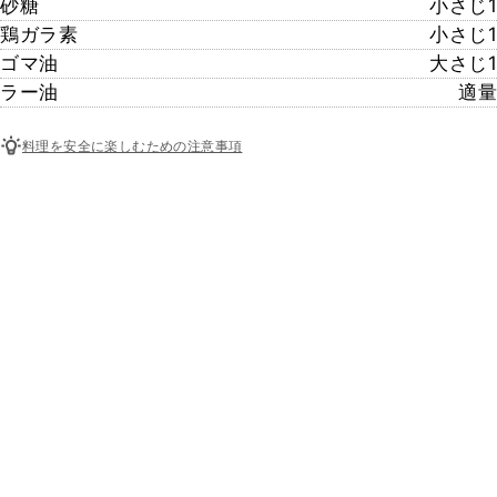
砂糖
小さじ1
鶏ガラ素
小さじ1
ゴマ油
大さじ1
ラー油
適量
料理を安全に楽しむための注意事項