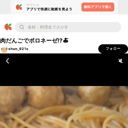
肉だんごでボロネーゼ⁉️🍝
shun_921s
フォロー