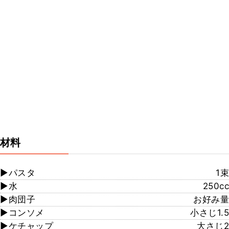
材料
▶︎パスタ
1束
▶︎水
250cc
▶︎肉団子
お好み量
▶︎コンソメ
小さじ1.5
▶︎ケチャップ
大さじ2