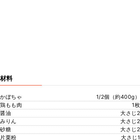
材料
かぼちゃ
1/2個（約400g）
鶏もも肉
1枚
醤油
大さじ2
みりん
大さじ2
砂糖
大さじ2
片栗粉
大さじ1