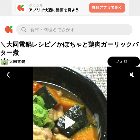
＼大同電鍋レシピ／かぼちゃと鶏肉ガーリックバ
ター煮
大同電鍋
フォロー