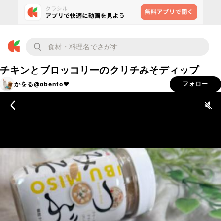
チキンとブロッコリーのクリチみそディップ
かをる@obento❤︎
フォロー