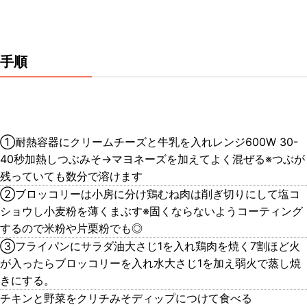
手順
①耐熱容器にクリームチーズと牛乳を入れレンジ600W 30-
40秒加熱しつぶみそ→マヨネーズを加えてよく混ぜる※つぶが
残っていても数分で溶けます
②ブロッコリーは小房に分け鶏むね肉は削ぎ切りにして塩コ
ショウし小麦粉を薄くまぶす※固くならないようコーティング
するので米粉や片栗粉でも◎
③フライパンにサラダ油大さじ1を入れ鶏肉を焼く7割ほど火
が入ったらブロッコリーを入れ水大さじ1を加え弱火で蒸し焼
きにする。
チキンと野菜をクリチみそディップにつけて食べる