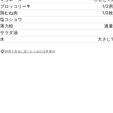
ブロッコリー🥦
1/2房
鶏むね肉
1/2枚
塩コショウ
薄力粉
適量
サラダ油
水
大さじ1
料理を安全に楽しむための注意事項