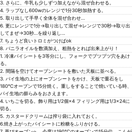
3. さらに、牛乳も少しずつ加えながら混ぜ合わせる。
4. ラップなし600wのレンジで1分30秒加熱する。
5. 取り出して手早く全体を混ぜ合わせ…
6. 更にレンジで1分→取り出して混ぜ→レンジで30秒→取り出
してまぜ→30秒…を繰り返し…
7. ちょうど良いトロミがつけばok
8. バニラオイルを数滴加え、粗熱をとれば出来上がり！
1. 冷凍パイシートを3等分にし、フォークでプツプツ穴をあけ
る。
2. 間隔を空けてオーブンシートを敷いた天板に並べる。
3. パイ生地の上にオーブンシートをかけ、天板で重石をし
180℃オーブンで15分焼く。重しをすることで焼いている時、
パイ生地の膨らみをおさえます。
4. いちごを切る。飾り用は1/2個×4 フィリング用は1/3×24に
切る。
5. カスタードクリームは搾り袋に入れておく。
6.焼き上がったパイシートに粉糖をふりかける。
7. 再びオーブンへ、今度は190℃のオーブンで15分位、こんが