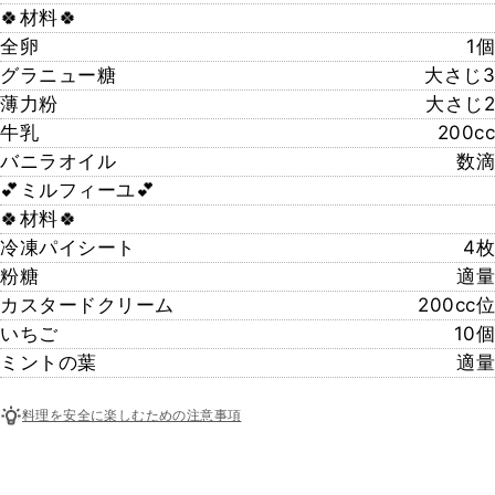
🍀材料🍀
全卵
1個
グラニュー糖
大さじ3
薄力粉
大さじ2
牛乳
200cc
バニラオイル
数滴
💕ミルフィーユ💕
🍀材料🍀
冷凍パイシート
4枚
粉糖
適量
カスタードクリーム
200cc位
いちご
10個
ミントの葉
適量
料理を安全に楽しむための注意事項