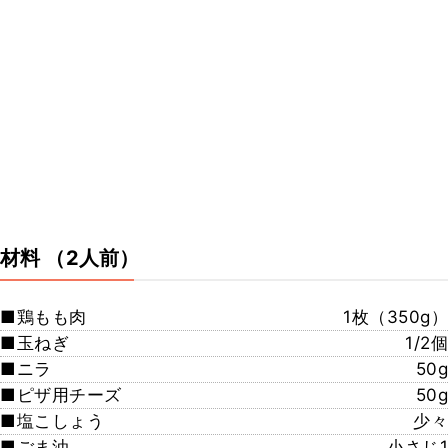
材料
（2人前）
■鶏もも肉
1枚（350g）
■玉ねぎ
1/2個
■ニラ
50g
■ピザ用チーズ
50g
■塩こしょう
少々
■ごま油
小さじ1