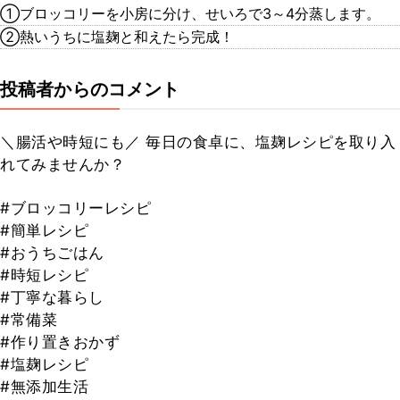
①ブロッコリーを小房に分け、せいろで3～4分蒸します。
②熱いうちに塩麹と和えたら完成！
投稿者からのコメント
＼腸活や時短にも／ 毎日の食卓に、塩麹レシピを取り入
れてみませんか？
#ブロッコリーレシピ
#簡単レシピ
#おうちごはん
#時短レシピ
#丁寧な暮らし
#常備菜
#作り置きおかず
#塩麹レシピ
#無添加生活