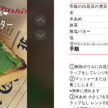
市販の白花豆の煮豆
水
水あめ
抹茶
無塩バター
塩
料理を安全に楽しむため
手順
①耐熱ボウルに白花
ラップをしてレンジ60
②マッシャーまたは
裏ごしします。
※簡単に潰れます
③水あめ 小さじ1を
ラップなし レンジ2