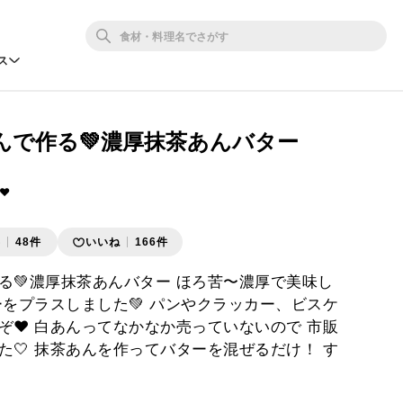
ス
んで作る💚濃厚抹茶あんバター
❤︎
存
48件
いいね
166件
る💚濃厚抹茶あんバター ほろ苦〜濃厚で美味し
ーをプラスしました💚 パンやクラッカー、ビスケ
ぞ❤︎ 白あんってなかなか売っていないので 市販
た🤍 抹茶あんを作ってバターを混ぜるだけ！ す