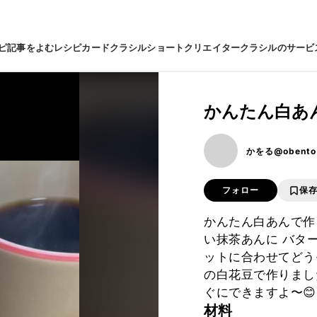
ピ
記事をよむ
レシピカード
クラシルショート
クリエイター
クラシルのサービ
かんたん白あ
かをる@obento
フォロー
保
かんたん白あんで作
い抹茶あんに バタ
ットに合わせてどう
の白花豆で作りまし
ぐにできますよ〜😊
材料