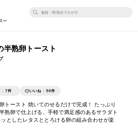
ス
の半熟卵トースト
ブ
存
7件
いいね
50件
卵トースト 焼いてのせるだけで完成！ たっぷり
半熟卵で仕上げる、手軽で満足感のあるサラダト
キッとしたレタスととろける卵の組み合わせが楽