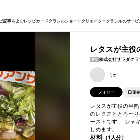
ピ
記事をよむ
レシピカード
クラシルショート
クリエイター
クラシルのサービ
レタスが主役
株式会社サラダクラ
PR
ミオ
フォロー
保
レタスが主役の半熟
のレタスととろ〜り
ーストです。 シャ
しめます。
材料
（1人分）