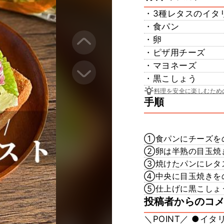
・3種レタスのイタ
・食パン
・卵
・ピザ用チーズ
・マヨネーズ
・黒こしょう
料理を安全に楽しむため
手順
①食パンにチーズを
②卵は半熟の目玉焼
③焼けたパンにレタ
④中央に目玉焼きを
⑤仕上げに黒こしょ
投稿者からのコ
＼POINT／ ●