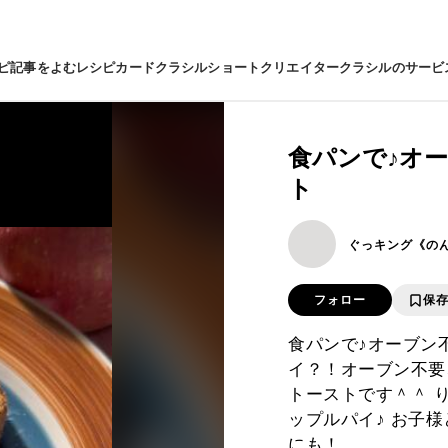
ピ
記事をよむ
レシピカード
クラシルショート
クリエイター
クラシルのサービ
食パンで♪オ
ト
ぐっキング《の
フォロー
保
食パンで♪オーブン
イ？！オーブン不要
トーストです＾＾ 
ップルパイ♪ お子
にも！