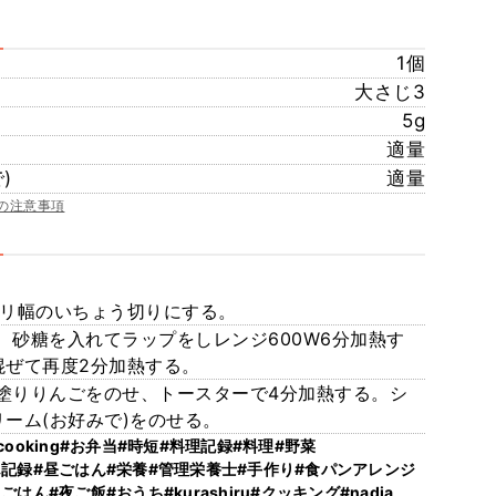
1個
大さじ3
5g
適量
)
適量
の注意事項
ミリ幅のいちょう切りにする。
砂糖を入れてラップをしレンジ600W6分加熱す
混ぜて再度2分加熱する。
塗りりんごをのせ、トースターで4分加熱する。シ
ーム(お好みで)をのせる。
cooking
#お弁当
#時短
#料理記録
#料理
#野菜
ん記録
#昼ごはん
#栄養
#管理栄養士
#手作り
#食パンアレンジ
ェごはん
#夜ご飯
#おうち
#kurashiru
#クッキング
#nadia