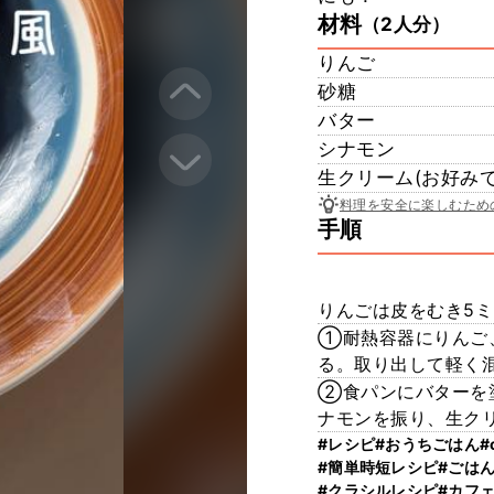
材料
（2人分）
りんご
砂糖
バター
シナモン
生クリーム(お好みで
料理を安全に楽しむため
手順
りんごは皮をむき5
①耐熱容器にりんご、
る。取り出して軽く
②食パンにバターを
ナモンを振り、生クリ
#レシピ
#おうちごはん
#
#簡単時短レシピ
#ごは
#クラシルレシピ
#カフ