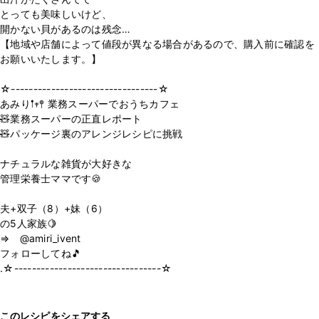
とっても美味しいけど、
開かない貝があるのは残念…
【地域や店舗によって値段が異なる場合があるので、購入前に確認を
お願いいたします。】
☆---------------------------------☆
あみり𖡡𖥧𖤣 業務スーパーでおうちカフェ
🧸業務スーパーの正直レポート
🧸パッケージ裏のアレンジレシピに挑戦
ナチュラルな雑貨が大好きな
管理栄養士ママです🍪
夫+双子（8）+妹（6）
の5人家族🍋
⇒ @amiri_ivent
フォローしてね🎵
.☆---------------------------------☆
このレシピをシェアする