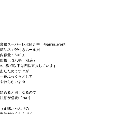
業務スーパーレポ紹介中 @amiri_ivent
商品名：殻付きムール貝
内容量：500ｇ
価格 ：376円（税込）
※小数点以下は四捨五入しています
あたためてすぐが
一番ふっくらとして
やわらかいよ☆
冷めると固くなるので
注意が必要(;´･ω･)
うま味たっぷりの
出汁がたくさんでて