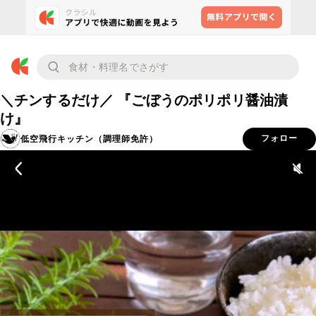
＼チンするだけ／ 『ごぼうのポリポリ醤油漬
け』
低空飛行キッチン（調理師免許）
フォロー