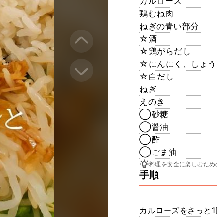
カルローズ
鶏むね肉
ねぎの青い部分
☆酒
☆鶏がらだし
☆にんにく、しょう
☆白だし
ねぎ
えのき
◯砂糖
◯醤油
◯酢
◯ごま油
料理を安全に楽しむため
手順
カルローズをさっと