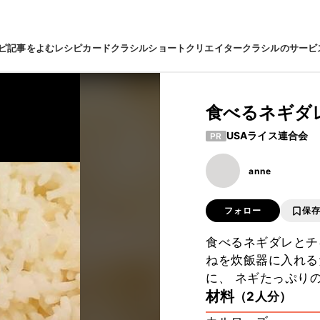
ピ
記事をよむ
レシピカード
クラシルショート
クリエイター
クラシルのサービ
食べるネギダ
USAライス連合会
PR
anne
フォロー
保
食べるネギダレとチ
ねを炊飯器に入れる
に、 ネギたっぷり
材料
（2人分）