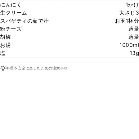
にんにく
1かけ
生クリーム
大さじ3
スパゲティの茹で汁
お玉1杯分
粉チーズ
適量
胡椒
適量
お湯
1000ml
塩
13g
料理を安全に楽しむための注意事項