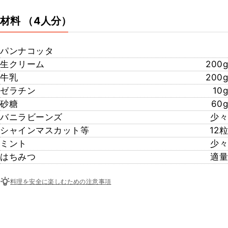
材料
（4人分）
パンナコッタ
生クリーム
200g
牛乳
200g
ゼラチン
10g
砂糖
60g
バニラビーンズ
少々
シャインマスカット等
12粒
ミント
少々
はちみつ
適量
料理を安全に楽しむための注意事項