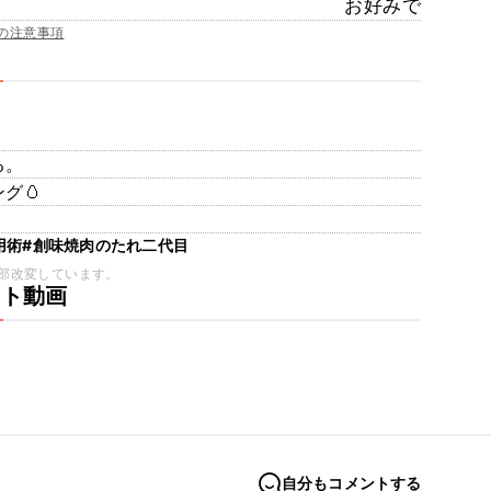
お好みで
の注意事項
。
る。
グ🥚
用術
#創味焼肉のたれ二代目
部改変しています。
ート動画
自分もコメントする