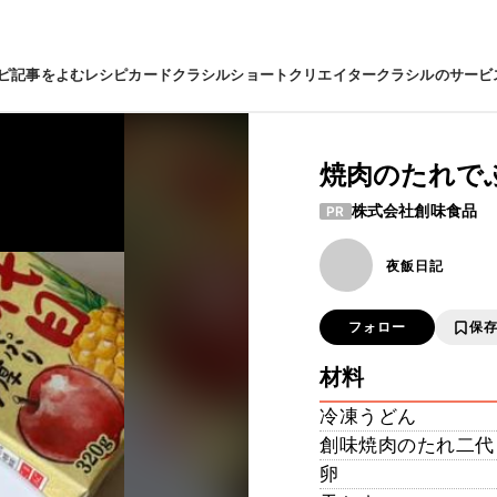
ピ
記事をよむ
レシピカード
クラシルショート
クリエイター
クラシルのサービ
焼肉のたれで
株式会社創味食品
PR
夜飯日記
フォロー
保
材料
冷凍うどん
創味焼肉のたれ二代
卵