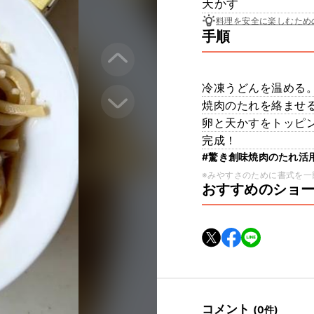
天かす
料理を安全に楽しむため
手順
冷凍うどんを温める
焼肉のたれを絡ませ
卵と天かすをトッピン
完成！
#驚き創味焼肉のたれ活
※みやすさのために書式を一
おすすめのショ
コメント
(0件)