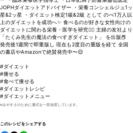
ー ・臨床栄養医学指導士 ・日本肥満予防健康協会認定
JOPHダイエットアドバイザー ・栄養コンシェルジュ1ッ
星&2ッ星 ・ダイエット検定1級&2級 として のべ1万人以
上のダイエットを成功へ✨ 食べるのが好きな女性向けの
ダイエットに関わる栄養・医学を研究👨‍⚕️ 主婦の友社より
「たくみ先生の魔法の食べすぎダイエット」 を出版📕
発売後1週間で即重版し 現在も2度目の重版を経て 全国
の書店やAmazonで絶賛発売中〜😌
#ダイエット
#痩せる
#食べて痩せる
#ダイエットレシピ
#ダイエットメニュー
※みやすさのために書式を一部改変しています。
このレシピをシェアする