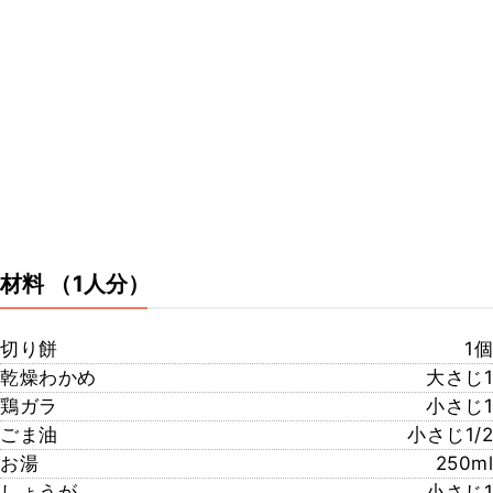
材料
（1人分）
切り餅
1個
乾燥わかめ
大さじ1
鶏ガラ
小さじ1
ごま油
小さじ1/2
お湯
250ml
しょうが
小さじ1