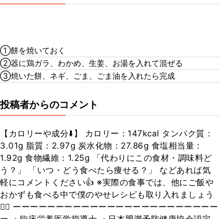
①餅を焼いておく
②器に鶏ガラ、わかめ、生姜、お湯を入れて混ぜる
③焼いた餅、ネギ、ごま、ごま油を入れたら完成
投稿者からのコメント
【カロリーや成分⬇️】 カロリー：147kcal タンパク質：
3.01g 脂質：2.97g 炭水化物：27.86g 食塩相当量：
1.92g 食物繊維：1.25g 「代わりにこの食材・調味料ど
う？」 「いつ・どう食べたら痩せる？」 などあれば気
軽にコメントください👍 ※実際の食事では、他にご飯や
おかずも食べる中で僕のやせレシピも取り入れましょう
🙆‍♂️ ーーーーーーーーーーーーーーーーーーーーーーーー