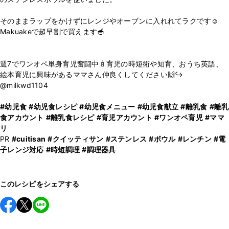
そのままラップをかけずにレンジやオーブンに入れれてラクです☺️
Makuakeで超早割で買えます🥣
⁡
週7でワンオペ単身育児奮闘中🍼育児の時短術や知育、おうち英語、
絵本育児に興味があるママさん仲良くしてください🙌↪︎
@milkwd1104
#幼児食
#幼児食レシピ
#幼児食メニュー
#幼児食献立
#離乳食
#離乳
食アカウント
#離乳食レシピ
#育児アカウント
#ワンオペ育児
#ママ
リ
PR
#cuitisan
#クイッティサン
#ステンレス
#ボウル
#レンチン
#電
子レンジ対応
#時短調理
#調理器具
このレシピをシェアする