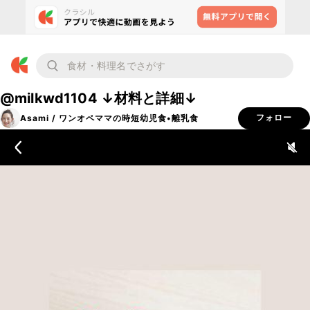
@milkwd1104 ↓材料と詳細↓
Asami / ワンオペママの時短幼児食•離乳食
フォロー