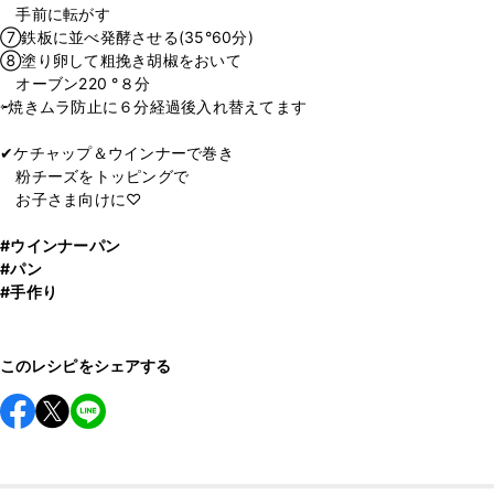
手前に転がす
⑦鉄板に並べ発酵させる(35°60分)
⑧塗り卵して粗挽き胡椒をおいて
オーブン220 °８分
⇦焼きムラ防止に６分経過後入れ替えてます
✔︎ケチャップ＆ウインナーで巻き
粉チーズをトッピングで
お子さま向けに♡
#ウインナーパン
#パン
#手作り
このレシピをシェアする