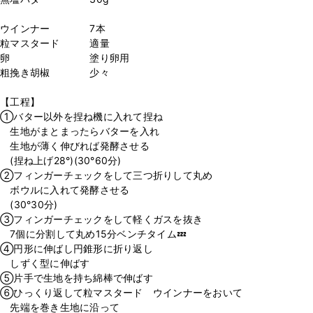
ウインナー 7本
粒マスタード 適量
卵 塗り卵用
粗挽き胡椒 少々
【工程】
①バター以外を捏ね機に入れて捏ね
生地がまとまったらバターを入れ
生地が薄く伸びれば発酵させる
(捏ね上げ28°)(30°60分)
②フィンガーチェックをして三つ折りして丸め
ボウルに入れて発酵させる
(30°30分)
③フィンガーチェックをして軽くガスを抜き
7個に分割して丸め15分ベンチタイム💤
④円形に伸ばし円錐形に折り返し
しずく型に伸ばす
⑤片手で生地を持ち綿棒で伸ばす
⑥ひっくり返して粒マスタード ウインナーをおいて
先端を巻き生地に沿って