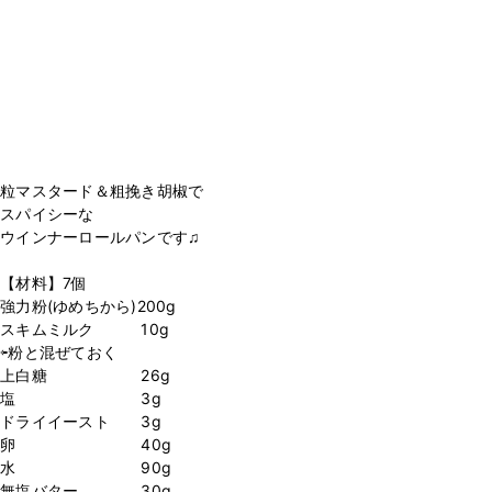
粒マスタード＆粗挽き胡椒で
スパイシーな
ウインナーロールパンです♫
【材料】7個
強力粉(ゆめちから)200g
スキムミルク 10g
⇦粉と混ぜておく
上白糖 26g
塩 3g
ドライイースト 3g
卵 40g
水 90g
無塩バター 30g