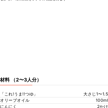
材料
（2〜3人分）
「これ!うま!!つゆ」
大さじ1〜1.5
オリーブオイル
100ml
にんにく
2かけ