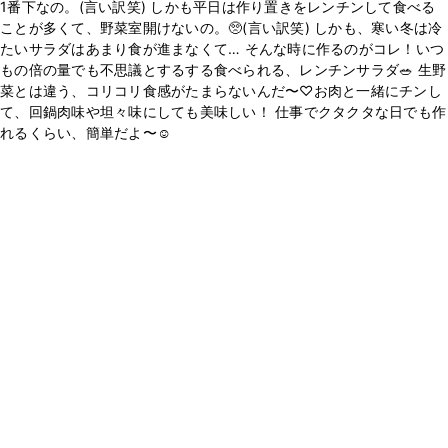
1番下なの。(言い訳笑) しかも平日は作り置きをレンチンして食べる
ことが多くて、野菜室開けないの。🥺(言い訳笑) しかも、寒い冬は冷
たいサラダはあまり食が進まなくて… そんな時に作るのがコレ！いつ
もの倍の量でも不思議とするする食べられる、レンチンサラダ🥗 生野
菜とは違う、コリコリ食感がたまらないんだ〜♡お肉と一緒にチンし
て、回鍋肉味や坦々味にしても美味しい！ 仕事でクタクタな日でも作
れるくらい、簡単だよ〜☺️