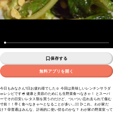
保存する
無料アプリを開く
今日もみなさん1日お疲れ様でした☺️ 今回は美味しいレンチンサラダ
🥗レシピです🥣 健康と美容のためにも生野菜食べなきゃ！ とスーパ
ーでその日安いレタス類を買うのだけど、ついつい忘れ去られて傷む
寸前！！早く食べなきゃ〜となることが多い…😵‍💫 ▷これ、わが家だ
け？😵普通はみんな、計画的に使い切るのかな？ わが家の野菜室って