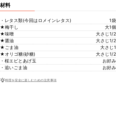
材料
・レタス類(今回はロメインレタス)
1袋
★梅干し
大1個
★味噌
大さじ1/2
★醤油
大さじ1/2
★ごま油
大さじ1
★オリゴ糖(砂糖)
大さじ1/2
・桜エビとあげ玉
お好み
・追いごま油
お好み
料理を安全に楽しむための注意事項