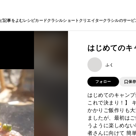
ピ
記事をよむ
レシピカード
クラシルショート
クリエイター
クラシルのサービ
はじめてのキ
ふく
フォロー
保
はじめてのキャンプ
これで決まり！】 
かかりご飯作りも大
ましたが、最初はご
うように楽しめない
者さんに向けて 簡