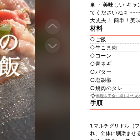
単 ・美味しい キ
てくださいね☺️ ----
大丈夫！ 簡単！美
材料
○ご飯
○牛こま肉
○コーン
○青ネギ
○バター
○塩胡椒
○焼肉のタレ
料理を安全に楽しむため
手順
1.マルチグリドル（
れ、全体に馴染ませ