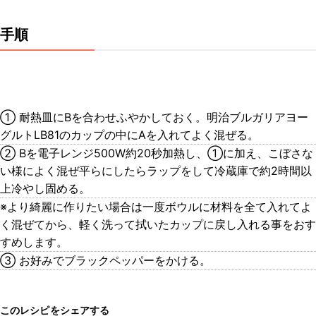
手順
① 耐熱皿にBを合わせふやかしておく。明治ブルガリアヨー
グルトLB81のカップの中にAを入れてよく混ぜる。
② Bを電子レンジ500W約20秒加熱し、①に加え、こぼさな
い様によく混ぜ平らにしたらラップをして冷蔵庫で約2時間以
上冷やし固める。
※より綺麗に作りたい場合は一度ボウルに材料を全て入れてよ
く混ぜてから、軽く洗って拭いたカップに戻し入れる事をおす
すめします。
③ お好みでブラックペッパーをかける。
このレシピをシェアする