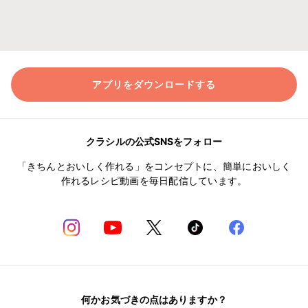
アプリをダウンロードする
クラシルの公式SNSをフォロー
「きちんとおいしく作れる」をコンセプトに、簡単においしく
作れるレシピ動画を毎日配信しています。
何かお気づきの点はありますか？