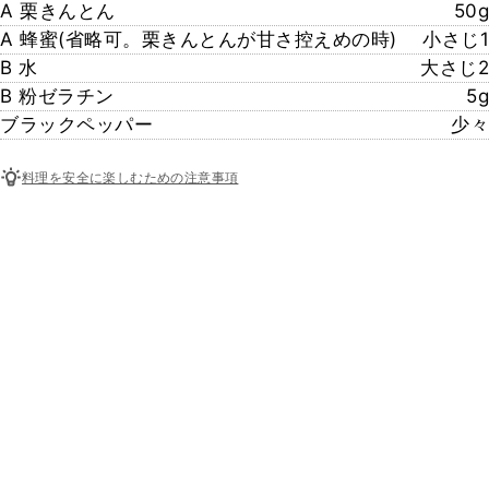
A 栗きんとん
50g
A 蜂蜜(省略可。栗きんとんが甘さ控えめの時)
小さじ1
B 水
大さじ2
B 粉ゼラチン
5g
ブラックペッパー
少々
料理を安全に楽しむための注意事項