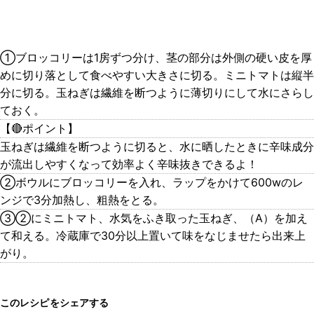
①ブロッコリーは1房ずつ分け、茎の部分は外側の硬い皮を厚
めに切り落として食べやすい大きさに切る。ミニトマトは縦半
分に切る。玉ねぎは繊維を断つように薄切りにして水にさらし
ておく。
【🔴ポイント】
玉ねぎは繊維を断つように切ると、水に晒したときに辛味成分
が流出しやすくなって効率よく辛味抜きできるよ！
②ボウルにブロッコリーを入れ、ラップをかけて600wのレ
ンジで3分加熱し、粗熱をとる。
③②にミニトマト、水気をふき取った玉ねぎ、（A）を加え
て和える。冷蔵庫で30分以上置いて味をなじませたら出来上
がり。
このレシピをシェアする