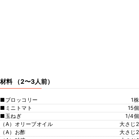
材料
（2〜3人前）
■ブロッコリー
1株
■ミニトマト
15個
■玉ねぎ
1/4個
（A）オリーブオイル
大さじ2
（A）お酢
大さじ2