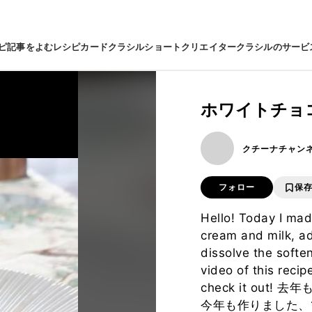
ピ
記事をよむ
レシピカード
クラシルショート
クリエイター
クラシルのサービ
ホワイトチョ
クチーナチャン
フォロー
保
Hello! Today I ma
cream and milk, a
dissolve the soften
video of this reci
check it ou
今年も作りました、