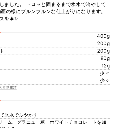
しました。 トロッと固まるまで氷水で冷やして
動画の様にプルンプルンな仕上がりになります。
スを🎄✨
400g
200g
ト
200g
80g
12g
少々
少々
の注意事項
して氷水でふやかす
クリーム、グラニュー糖、ホワイトチョコレートを加