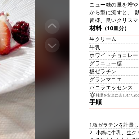
ニュー糖の量を増や
から型に流すと、 
皆様、良いクリスマ
材料
（10皿分）
生クリーム
牛乳
ホワイトチョコレー
グラニュー糖
板ゼラチン
グランマニエ
バニラエッセンス
料理を安全に楽しむため
手順
1.板ゼラチンを計量
2. 小鍋に牛乳、生