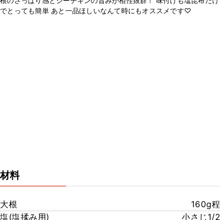
根のさっぱり感とシーチキンの旨みが相性抜群！ 味付けも塩昆布だけ
でとっても簡単 あと一品ほしいなんて時にもオススメです♡
材料
大根
160g程
塩(塩揉み用)
小さじ1/2