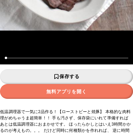
保存する
無料アプリを開く
低温調理器で一気に2品作る！【ローストビーと焼豚】 本格的な肉料
理がめちゃうま超簡単！！ 手も汚さず、保存袋にいれて準備すれば
あとは低温調理器におまかせです。 ほったらかしとはいえ3時間かか
るのが考えもの。。。 だけど同時に何種類かを作れれば、 逆に時間