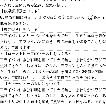
を入れて全体にもみ込み、空気を抜く。
【低温調理器にセット】
65度/3時間に設定し、水温が設定温度に達したら、②を入れ
低温調理を開始。
【肉に焼き目をつける】
フライパンにオリーブオイルを中火で熱し、牛肉と豚肉を袋か
ら取り出してフライパンに置き、肉の表面を全体をこんがり焼
きつけて取り出す。
～【ローストビーフのソース】をつくる～
フライパンにきび砂糖を置いて中火で熱し、まわりがジワジワ
焦げてきたら、しょうゆ、みりん、赤ワインを入れて煮立った
ら、牛肉と牛肉のポリ袋の中の肉汁を加えて2～3分ほど煮詰
める。牛肉は取り出し、水溶き片栗粉でとろみをつける。
～【チャーシューのタレ】をつくる～
フライパンにきび砂糖を置いて中火で熱し、まわりがジワジワ
焦げてきたら、しょうゆ、みりん、酒を入れて煮立ったら、豚
肉のポリ袋の中の肉汁を加えて煮詰め、五香粉をふる。豚肉を