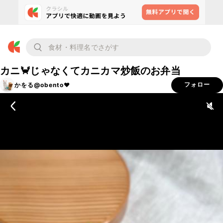
カニ🦀じゃなくてカニカマ炒飯のお弁当
かをる@obento❤︎
フォロー