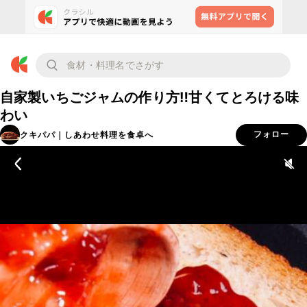
自家製いちごジャムの作り方‼︎甘くてとろける味
わい
クキパパ｜しあわせ料理を食卓へ
フォロー