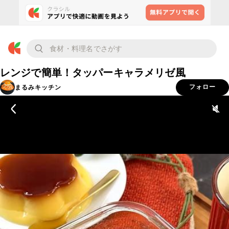
レンジで簡単！タッパーキャラメリゼ風
まるみキッチン
フォロー