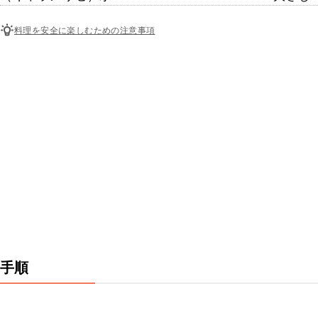
料理を安全に楽しむための注意事項
手順