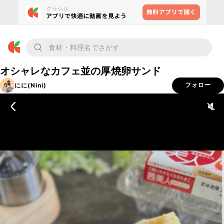
オシャレなカフェ並の厚焼卵サンド
にに(Nini)
フォロー