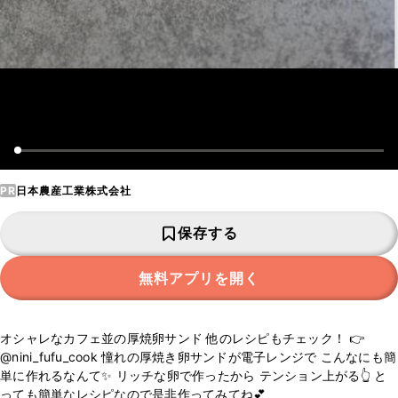
PR
日本農産工業株式会社
保存する
無料アプリを開く
オシャレなカフェ並の厚焼卵サンド 他のレシピもチェック！ 👉
@nini_fufu_cook 憧れの厚焼き卵サンドが電子レンジで こんなにも簡
単に作れるなんて✨️ リッチな卵で作ったから テンション上がる👆 と
っても簡単なレシピなので是非作ってみてね💕︎