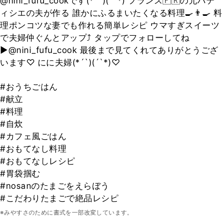
@nini_fufu_cookです(*´`)(´`*) フランス🇫🇷の元パテ
ィシエの夫が作る 誰かにふるまいたくなる料理🍳👨‍🍳 料
理ポンコツな妻でも作れる簡単レシピ ウマすぎスイーツ
で夫婦仲ぐんとアップ⤴ タップでフォローしてね
▶@nini_fufu_cook 最後まで見てくれてありがとうござ
います♡ にに夫婦(*´`)(´`*)♡
#おうちごはん
#献立
#料理
#自炊
#カフェ風ごはん
#おもてなし料理
#おもてなしレシピ
#胃袋掴む
#nosanのたまごをえらぼう
#こだわりたまごで絶品レシピ
※みやすさのために書式を一部改変しています。