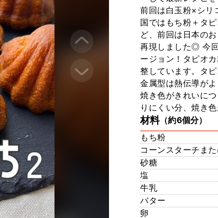
前回は白玉粉×シリ
国ではもち粉＋タピ
ど、前回は日本のお
再現しました◎ 今
ージョン！タピオカ
整しています。タピ
金属型は熱伝導がよ
焼き色がきれいにつ
りにくい分、焼き色
材料
（約6個分）
もち粉
コーンスターチまた
砂糖
塩
牛乳
バター
卵