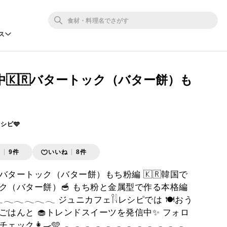
ス
🇰🇷バタートック（バター餅）も
レシピ🩵
存
9件
いいね
8件
バタートック（バター餅）もち粉編 🇰🇷韓国で
ク（バター餅）🥣 もち粉と金属型で作る本格編
𓂃𓂃𓂃𓂃𓂃𓂃 ジュニカフェ𓌉𓇋レシピでは 🍽️おう
ごはんと 🧁トレンドスイーツを発信中✨ フォロ
👩‍🍳🩵 𓂃𓂃𓂃𓂃𓂃𓂃𓂃𓂃𓂃𓂃𓂃𓂃