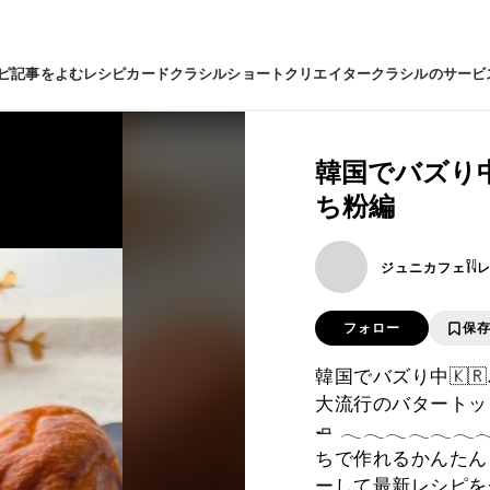
ピ
記事をよむ
レシピカード
クラシルショート
クリエイター
クラシルのサービ
韓国でバズり中
ち粉編
ジュニカフェ𓌉𓇋
フォロー
保
韓国でバズり中🇰
大流行のバタートッ
🧈 𓂃𓂃𓂃𓂃𓂃
ちで作れるかんたん
ーして最新レシピをチェック