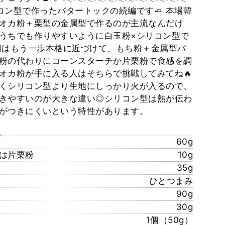
コン型で作ったバタートックの続編です🧈 本場韓
オカ粉＋栗型の金属型で作るのが主流なんだけ
うちでも作りやすいように白玉粉×シリコン型で
回はもう一歩本格に近づけて、もち粉＋金属型バ
粉の代わりにコーンスターチか片栗粉で食感を調
オカ粉が手に入る人はそちらで挑戦してみてね🔥
くシリコン型より生地にしっかり火が入るので、
きやすいのが大きな違い◎シリコン型は熱が伝わ
がつきにくいという特性があります。
60g
は片栗粉
10g
35g
ひとつまみ
90g
30g
1個（50g）