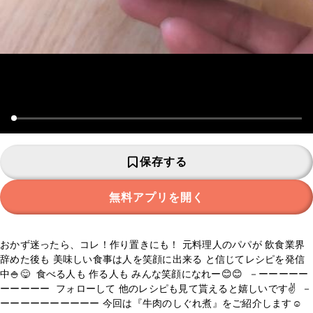
保存する
無料アプリを開く
おかず迷ったら、コレ！作り置きにも！ 元料理人のパパが 飲食業界
辞めた後も 美味しい食事は人を笑顔に出来る と信じてレシピを発信
中🍚😋 ⁡ 食べる人も 作る人も みんな笑顔になれー😊😊 ⁡ －ーーーーー
ーーーーー ⁡ フォローして 他のレシピも見て貰えると嬉しいです✌️ ⁡ －
ーーーーーーーーーー 今回は『牛肉のしぐれ煮』をご紹介します☺️ ⁡