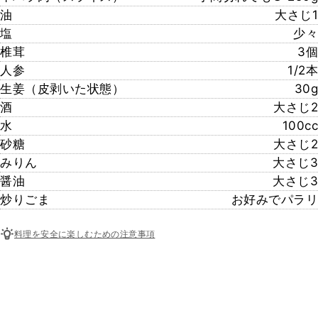
油
大さじ1
塩
少々
椎茸
3個
人参
1/2本
生姜（皮剥いた状態）
30g
酒
大さじ2
水
100cc
砂糖
大さじ2
みりん
大さじ3
醤油
大さじ3
炒りごま
お好みでパラリ
料理を安全に楽しむための注意事項