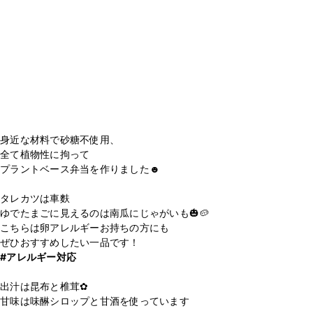
身近な材料で砂糖不使用、
全て植物性に拘って
プラントベース弁当を作りました☻︎
タレカツは車麩
ゆでたまごに見えるのは南瓜にじゃがいも🎃🥔
こちらは卵アレルギーお持ちの方にも
#アレルギー対応
出汁は昆布と椎茸✿︎
甘味は味醂シロップと甘酒を使っています