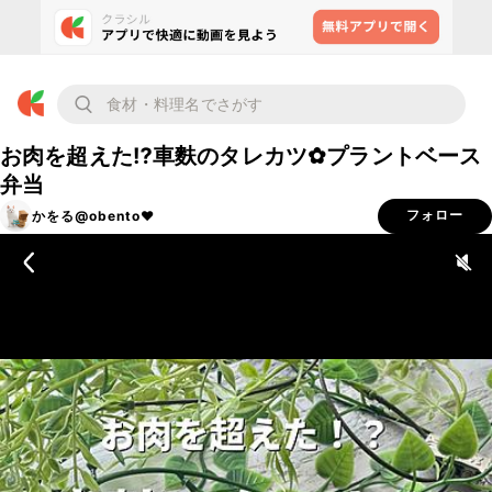
お肉を超えた⁉︎車麩のタレカツ✿︎プラントベース
弁当
かをる@obento❤︎
フォロー