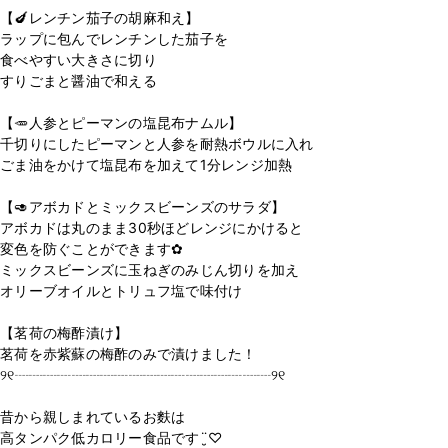
【🍆レンチン茄子の胡麻和え】
ラップに包んでレンチンした茄子を
食べやすい大きさに切り
すりごまと醤油で和える
【🥕人参とピーマンの塩昆布ナムル】
千切りにしたピーマンと人参を耐熱ボウルに入れ
ごま油をかけて塩昆布を加えて1分レンジ加熱
【🥑アボカドとミックスビーンズのサラダ】
アボカドは丸のまま30秒ほどレンジにかけると
変色を防ぐことができます✿︎
ミックスビーンズに玉ねぎのみじん切りを加え
オリーブオイルとトリュフ塩で味付け
【茗荷の梅酢漬け】
茗荷を赤紫蘇の梅酢のみで漬けました！
୨୧┈┈┈┈┈┈┈┈┈┈┈┈┈┈┈┈┈┈୨୧
昔から親しまれているお麩は
高タンパク低カロリー食品です¨̮♡︎