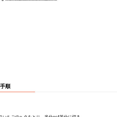
手順
1.いちごのヘタをとり、半分or4等分に切る。