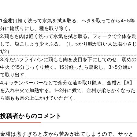
1.金柑は軽く洗って水気を拭き取る。ヘタを取ってから4~5等
分に輪切りにし、種を取り除く。
2.鶏もも肉は軽く洗って水気を拭き取る。フォークで全体を刺
して、塩こしょう少々ふる。（しっかり味が良い人は塩小さじ
1/2）
3.冷たいフライパンに鶏もも肉を皮目を下にしてのせ、弱めの
中火で15分じっくり焼く。15分経ったら裏返し、3~5分焼い
て取り出す。
4.キッチンペーパーなどで余分な油を取り除き、金柑と【A】
を入れ中火で加熱する。1~2分に煮て、金柑が柔らかくなった
ら鶏もも肉の上にかけていただく。
投稿者からのコメント
金柑は煮すぎると皮から苦みが出てしまうので、サッと