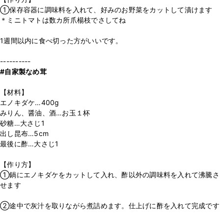
①保存容器に調味料を入れて、好みのお野菜をカットして漬けます
＊ミニトマトは数カ所爪楊枝でさしてね
1週間以内に食べ切った方がいいです。
#自家製なめ茸
【材料】
エノキダケ…400g
みりん、醤油、酒…お玉１杯
砂糖…大さじ1
出し昆布…5cm
最後に酢…大さじ1
【作り方】
①鍋にエノキダケをカットして入れ、酢以外の調味料を入れて沸騰さ
せます
②途中で灰汁を取りながら煮詰めます。仕上げに酢を入れて完成です