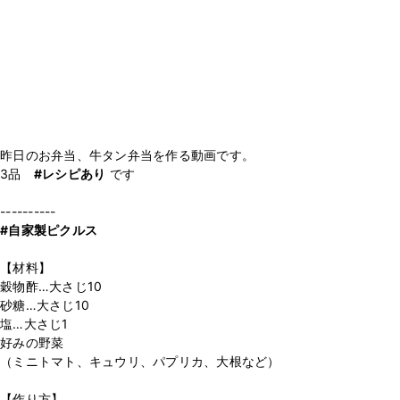
昨日のお弁当、牛タン弁当を作る動画です。
3品
#レシピあり
です
#自家製ピクルス
【材料】
穀物酢…大さじ10
砂糖…大さじ10
塩…大さじ1
好みの野菜
（ミニトマト、キュウリ、パプリカ、大根など）
【作り方】