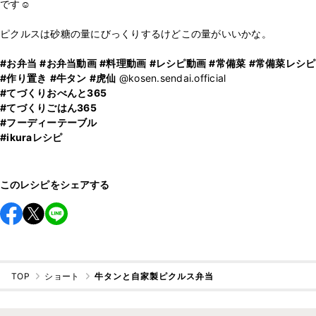
です☺️
ピクルスは砂糖の量にびっくりするけどこの量がいいかな。
#お弁当
#お弁当動画
#料理動画
#レシピ動画
#常備菜
#常備菜レシピ
#作り置き
#牛タン
#虎仙
#てづくりおべんと365
#てづくりごはん365
#フーディーテーブル
#ikuraレシピ
このレシピをシェアする
TOP
ショート
牛タンと自家製ピクルス弁当