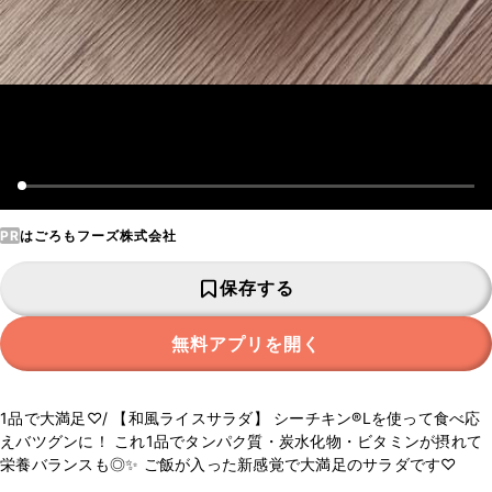
PR
はごろもフーズ株式会社
保存する
無料アプリを開く
1品で大満足♡/ 【和風ライスサラダ】 シーチキン®︎Lを使って食べ応
えバツグンに！ これ1品でタンパク質・炭水化物・ビタミンが摂れて
栄養バランスも◎✨ ご飯が入った新感覚で大満足のサラダです♡