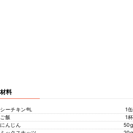
材料
シーチキン®︎L
1缶
ご飯
1杯
にんじん
50g
ミックスナッツ
20g