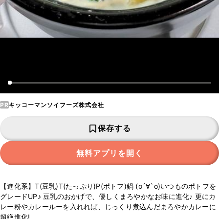
PR
キッコーマンソイフーズ株式会社
保存する
無料アプリを開く
【進化系】T(豆乳)T(たっぷり)P(ポトフ)鍋 (о´∀`о)いつものポトフを
グレードUP♪ 豆乳のおかげで、優しくまろやかなお味に進化♪ 更にカ
レー粉やカレールーを入れれば、じっくり煮込んだまろやかカレーに
超絶進化!