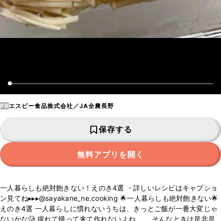
PR
エスビー食品株式会社／JA全農長野
保存する
無料アプリを開く
一人暮らしも絶対飽きない！えのき4選 ・詳しいレシピはキャプショ
ン見てね▸▸▸@sayakane_ne.cooking 🌟一人暮らしも絶対飽きない🌟
えのき4選 一人暮らしに慣れないうちは、きっとご飯が一番大変じゃ
ないかな🥲 疲れて帰って来て作れないよね、、 そんなときは是非是