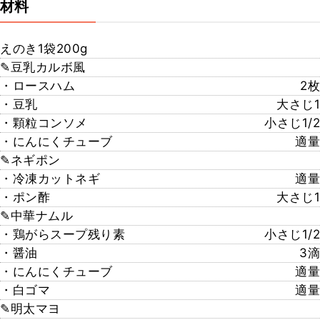
材料
えのき1袋200g
✎豆乳カルボ風
・ロースハム
2枚
・豆乳
大さじ1
・顆粒コンソメ
小さじ1/2
・にんにくチューブ
適量
✎ネギポン
・冷凍カットネギ
適量
・ポン酢
大さじ1
✎中華ナムル
・鶏がらスープ残り素
小さじ1/2
・醤油
3滴
・にんにくチューブ
適量
・白ゴマ
適量
✎明太マヨ