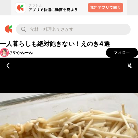
一人暮らしも絶対飽きない！えのき4選
さやかねーね
フォロー