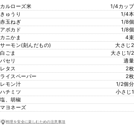
カルローズ米
1/4カップ
きゅうり
1/4本
赤玉ねぎ
1/8個
アボカド
1/8個
カニかま
4束
サーモン(刻んだもの)
大さじ2
白ごま
大さじ1/2
パセリ
適量
レタス
2枚
ライスペーパー
2枚
レモン汁
1/2個分
ハチミツ
小さじ1
塩、胡椒
マヨネーズ
料理を安全に楽しむための注意事項