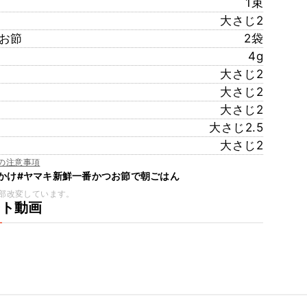
1束
大さじ2
お節
2袋
4g
大さじ2
大さじ2
大さじ2
大さじ2.5
大さじ2
の注意事項
かけ
#ヤマキ新鮮一番かつお節で朝ごはん
部改変しています。
ート動画