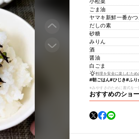
小松菜
ごま油
ヤマキ新鮮一番かつ
だしの素
砂糖
みりん
酒
醤油
白ごま
料理を安全に楽しむため
#朝ごはん
#ひじき
#ふり
※みやすさのために書式を一
おすすめのショ