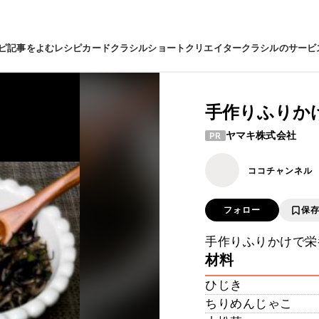
ピ
記事をよむ
レシピカード
クラシルショート
クリエイター
クラシルのサービ
手作りふりか
ヤマキ株式会社
PR
ココチャンネル
フォロー
保
手作りふりかけで栄
材料
ひじき
ちりめんじゃこ