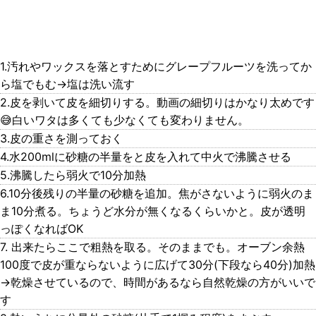
1.汚れやワックスを落とすためにグレープフルーツを洗ってか
ら塩でもむ→塩は洗い流す
2.皮を剥いて皮を細切りする。動画の細切りはかなり太めです
😅白いワタは多くても少なくても変わりません。
3.皮の重さを測っておく
4.水200mlに砂糖の半量をと皮を入れて中火で沸騰させる
5.沸騰したら弱火で10分加熱
6.10分後残りの半量の砂糖を追加。焦がさないように弱火のま
ま10分煮る。ちょうど水分が無くなるくらいかと。皮が透明
っぽくなればOK
7. 出来たらここで粗熱を取る。そのままでも。オーブン余熱
100度で皮が重ならないように広げて30分(下段なら40分)加熱
→乾燥させているので、時間があるなら自然乾燥の方がいいで
す