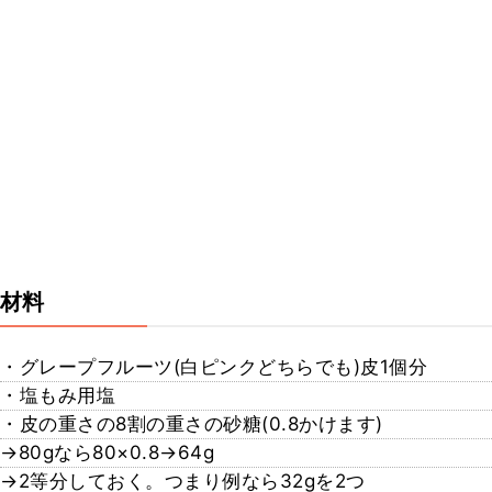
材料
・グレープフルーツ(白ピンクどちらでも)皮1個分
・塩もみ用塩
・皮の重さの8割の重さの砂糖(0.8かけます)
→80gなら80×0.8→64g
→2等分しておく。つまり例なら32gを2つ