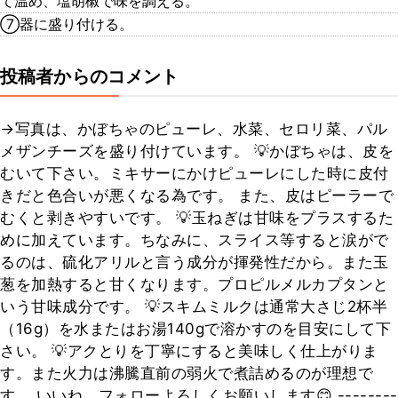
て温め、塩胡椒で味を調える。
⑦器に盛り付ける。
投稿者からのコメント
→写真は、かぼちゃのピューレ、水菜、セロリ菜、パル
メザンチーズを盛り付けています。 💡かぼちゃは、皮を
むいて下さい。ミキサーにかけピューレにした時に皮付
きだと色合いが悪くなる為です。 また、皮はピーラーで
むくと剥きやすいです。 💡玉ねぎは甘味をプラスするた
めに加えています。ちなみに、スライス等すると涙がで
るのは、硫化アリルと言う成分が揮発性だから。また玉
葱を加熱すると甘くなります。プロピルメルカプタンと
いう甘味成分です。 💡スキムミルクは通常大さじ2杯半
（16g）を水またはお湯140gで溶かすのを目安にして下
さい。 💡アクとりを丁寧にすると美味しく仕上がりま
す。また火力は沸騰直前の弱火で煮詰めるのが理想で
す。 いいね、フォローよろしくお願いします😊 --------