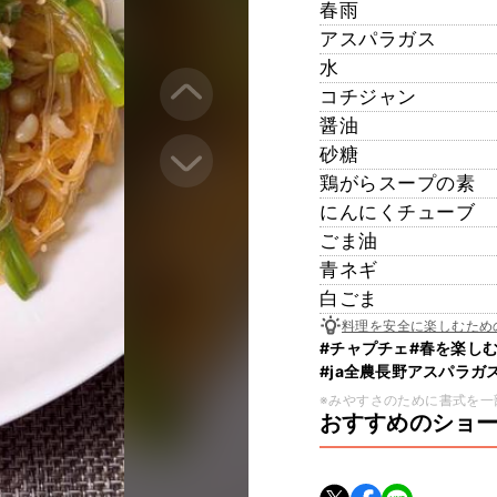
春雨
アスパラガス
水
コチジャン
醤油
砂糖
鶏がらスープの素
にんにくチューブ
ごま油
青ネギ
白ごま
料理を安全に楽しむため
#チャプチェ
#春を楽し
#ja全農長野アスパラガ
※みやすさのために書式を一
おすすめのショ