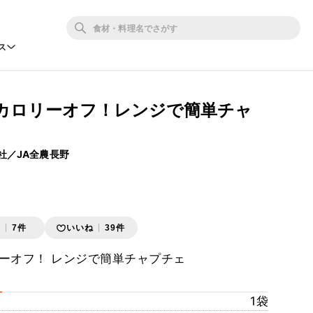
ス
カロリーオフ！レンジで簡単チャ
社／JA全農長野
存
7件
いいね
39件
ーオフ！ レンジで簡単チャプチェ
1袋