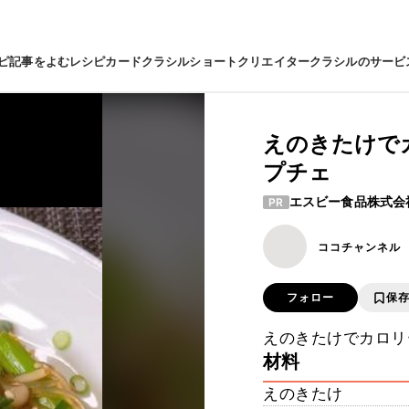
ピ
記事をよむ
レシピカード
クラシルショート
クリエイター
クラシルのサービ
えのきたけで
プチェ
エスビー食品株式会
PR
ココチャンネル
フォロー
保
えのきたけでカロリ
材料
えのきたけ