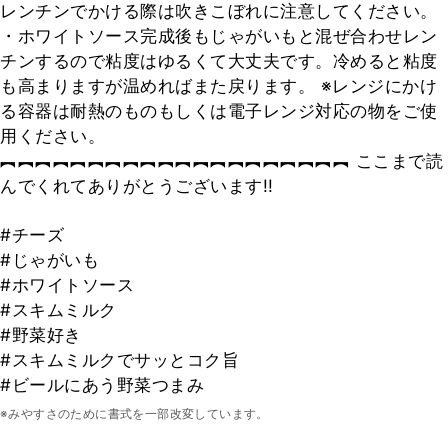
レンチンでかける際は吹きこぼれに注意してください。
・ホワイトソース完成後もじゃがいもと混ぜ合わせレン
チンするので粘度はゆるくて大丈夫です。冷めると粘度
も高まりますが温めればまた戻ります。 ※レンジにかけ
る容器は耐熱のものもしくは電子レンジ対応の物をご使
用ください。
︻︻︻︻︻︻︻︻︻︻︻︻︻︻︻︻︻︻︻︻ ここまで読
んでくれてありがとうございます!!
#チーズ
#じゃがいも
#ホワイトソース
#スキムミルク
#野菜好き
#スキムミルクでサッとコク旨
#ビールにあう野菜つまみ
※みやすさのために書式を一部改変しています。