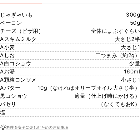
じゃぎゃいも
300g
ベーコン
50g
チーズ（ピザ用）
全体にまぶすぐらい
Aスキムミルク
大さじ2半
A小麦
大さじ1
Aしお
二つまみ（約2g）
A白コショウ
少量
Aお湯
160ml
A顆粒コンソメ
小さじ1
Aバター
10g（なければオリーブオイル大さじ半）
黒コショウ
適量（仕上げ時にかける）
パセリ
（なくてもおK）
塩
料理を安全に楽しむための注意事項