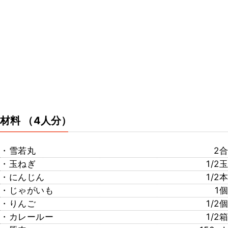
材料
（4人分）
・雪若丸
2合
・玉ねぎ
1/2玉
・にんじん
1/2本
・じゃがいも
1個
・りんご
1/2個
・カレールー
1/2箱