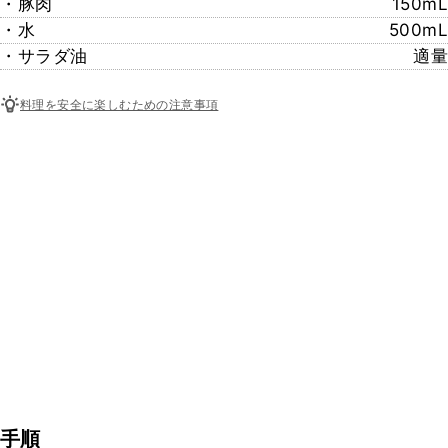
・豚肉
150mL
・水
500mL
・サラダ油
適量
料理を安全に楽しむための注意事項
手順