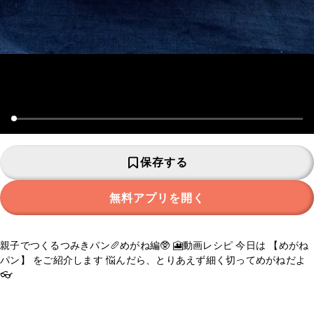
保存する
無料アプリを開く
親子でつくるつみきパン🥖めがね編🥸 🎦動画レシピ 今日は 【めがね
パン】 をご紹介します 悩んだら、とりあえず細く切ってめがねだよ
👓