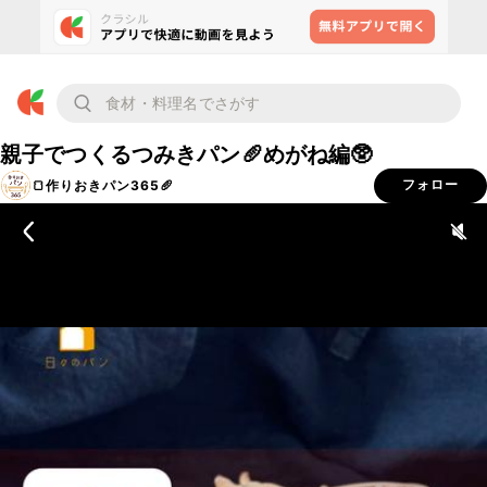
親子でつくるつみきパン🥖めがね編🥸
🍞作りおきパン365🥖
フォロー