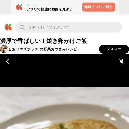
濃厚で香ばしい！焼き卵かけご飯
しおり🍺ズボラOLの野菜おつまみレシピ
フォロー